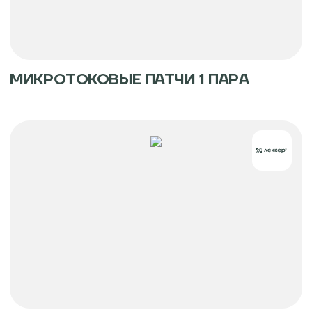
проводим различные маркетинговые
кампании и акции. Мы обеспечиваем
наших партнеров всеми необходимыми
материалами, участвуем в выставках и
Медицинские
конференциях.
МИКРОТОКОВЫЕ ПАТЧИ 1 ПАРА
изделия и
дезинфицирующие
Ваше имя
средства
Название организации
E-mail
Телефон
Сообщение