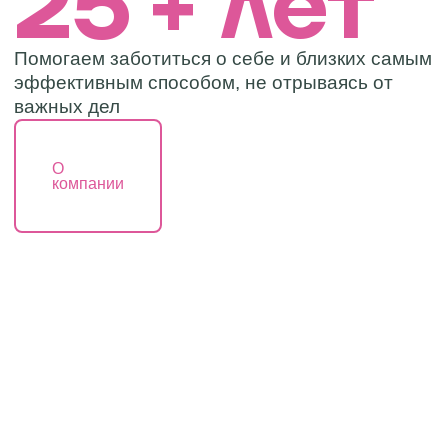
25
+ лет
Помогаем заботиться о себе и близких самым
эффективным способом, не отрываясь от
Нажимая на кнопку «Отправить» я даю согласие на
важных дел
условия
политики в отношении обработки
персональных данных
Отправить
O
компании