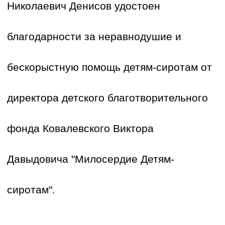
Николаевич Денисов удостоен
благодарности за неравнодушие и
Нажимая на кнопку «Отправить» я даю согласие на
условия
политики в отношении обработки
персональных данных
бескорыстную помощь детям-сиротам от
Отправить
директора детского благотворительного
фонда Ковалевского Виктора
Давыдовича "Милосердие Детям-
сиротам".