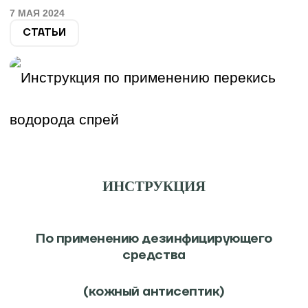
проводим различные маркетинговые
7 МАЯ 2024
кампании и акции. Мы обеспечиваем
СТАТЬИ
наших партнеров всеми необходимыми
материалами, участвуем в выставках и
Медицинские
конференциях.
изделия и
дезинфицирующие
Ваше имя
средства
Название организации
E-mail
ИНСТРУКЦИЯ
Телефон
По применению дезинфицирующего
средства
Сообщение
(кожный антисептик)