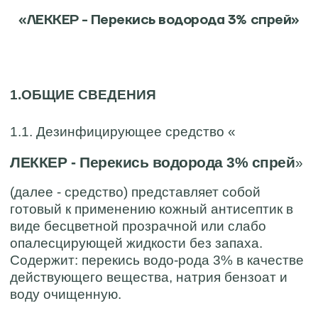
«ЛЕККЕР - Перекись водорода 3% спрей»
Нажимая на кнопку «Отправить» я даю согласие на
условия
политики в отношении обработки
персональных данных
1.ОБЩИЕ СВЕДЕНИЯ
Отправить
1.1. Дезинфицирующее средство «
ЛЕККЕР - Перекись водорода 3% спрей
»
(далее - средство) представляет собой
готовый к применению кожный антисептик в
виде бесцветной прозрачной или слабо
опалесцирующей жидкости без запаха.
Содержит: перекись водо-рода 3% в качестве
действующего вещества, натрия бензоат и
воду очищенную.