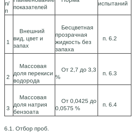
п/
испытаний
показателей
п
Бесцветная
Внешний
прозрачная
вид, цвет и
п. 6.2
1
жидкость без
запах
запаха
Массовая
От 2,7 до 3,3
доля перекиси
п. 6.3
2
%
водорода
Массовая
От 0,0425 до
доля натрия
п. 6.4
3
0,0575 %
бензоата
6.1. Отбор проб.